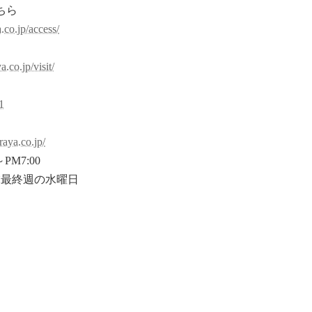
ちら
.co.jp/access/
約
.co.jp/visit/
1
raya.co.jp/
PM7:00
末最終週の水曜日