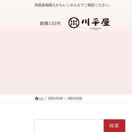
コ
ナ
高級振袖購入からレンタルまでご相談ください。
ン
ビ
テ
ゲ
ン
ー
ツ
シ
へ
ョ
ス
ン
キ
に
ッ
移
プ
動
top
109A9548
109A9548
検
索: