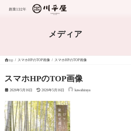
コ
ナ
ン
ビ
テ
ゲ
ン
ー
ツ
シ
へ
ョ
メディア
ス
ン
キ
に
ッ
移
プ
動
top
スマホHPのTOP画像
スマホHPのTOP画像
スマホHPのTOP画像
最
2026年5月16日
2026年5月16日
kawahiraya
終
更
新
日
時
: