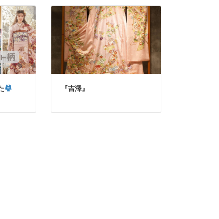
た
『吉澤』