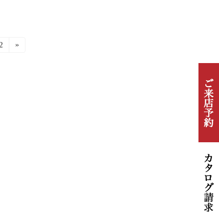
固
2
»
定
ペ
ー
ジ