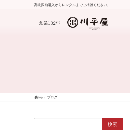
コ
ナ
高級振袖購入からレンタルまでご相談ください。
ン
ビ
テ
ゲ
ン
ー
ツ
シ
へ
ョ
ス
ン
キ
に
ッ
移
プ
動
top
ブログ
検
索: