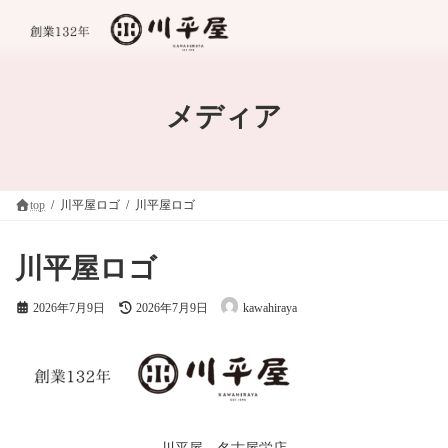
コ
ナ
ン
ビ
テ
ゲ
ン
ー
ツ
シ
へ
ョ
メディア
ス
ン
キ
に
ッ
移
プ
動
top
川平屋ロゴ
川平屋ロゴ
川平屋ロゴ
最
2026年7月9日
2026年7月9日
kawahiraya
終
更
新
日
時
: