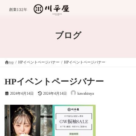
コ
ナ
ン
ビ
テ
ゲ
ン
ー
ツ
シ
へ
ョ
ブログ
ス
ン
キ
に
ッ
移
プ
動
top
HPイベントページバナー
HPイベントページバナー
HPイベントページバナー
最
2024年4月14日
2024年4月14日
kawahiraya
終
更
新
日
時
: