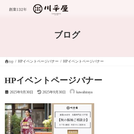
コ
ナ
ン
ビ
テ
ゲ
ン
ー
ツ
シ
へ
ョ
ブログ
ス
ン
キ
に
ッ
移
プ
動
top
HPイベントページバナー
HPイベントページバナー
HPイベントページバナー
最
2025年9月30日
2025年9月30日
kawahiraya
終
更
新
日
時
: