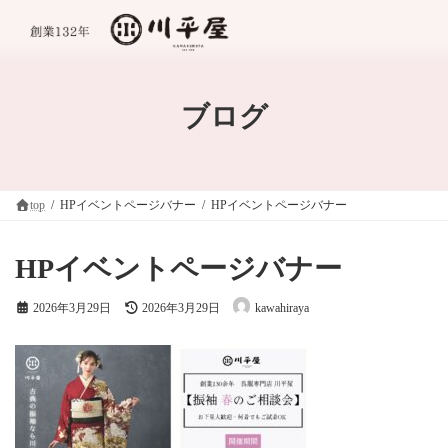
コ
ナ
ン
ビ
テ
ゲ
ン
ー
ツ
シ
へ
ョ
ブログ
ス
ン
キ
に
ッ
移
プ
動
top
HPイベントページバナー
HPイベントページバナー
HPイベントページバナー
最
2026年3月29日
2026年3月29日
kawahiraya
終
更
新
日
時
: