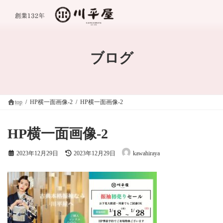
コ
ナ
ン
ビ
テ
ゲ
ン
ー
ツ
シ
へ
ョ
ブログ
ス
ン
キ
に
ッ
移
プ
動
top
HP横一面画像-2
HP横一面画像-2
HP横一面画像-2
最
2023年12月29日
2023年12月29日
kawahiraya
終
更
新
日
時
: