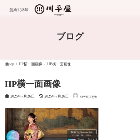
コ
ナ
ン
ビ
テ
ゲ
ン
ー
ツ
シ
へ
ョ
ブログ
ス
ン
キ
に
ッ
移
プ
動
top
HP横一面画像
HP横一面画像
HP横一面画像
最
2025年7月26日
2025年7月26日
kawahiraya
終
更
新
日
時
: