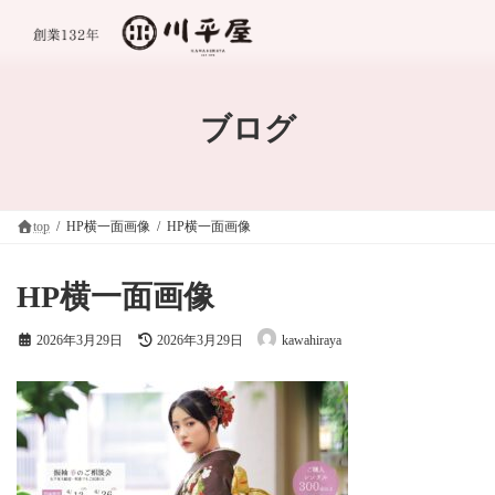
コ
ナ
ン
ビ
テ
ゲ
ン
ー
ツ
シ
へ
ョ
ブログ
ス
ン
キ
に
ッ
移
プ
動
top
HP横一面画像
HP横一面画像
HP横一面画像
最
2026年3月29日
2026年3月29日
kawahiraya
終
更
新
日
時
: