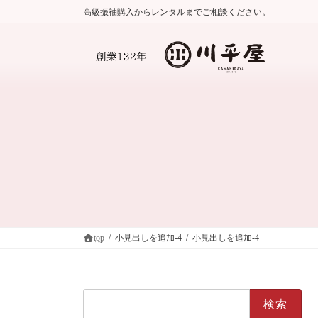
コ
ナ
高級振袖購入からレンタルまでご相談ください。
ン
ビ
テ
ゲ
ン
ー
ツ
シ
へ
ョ
ス
ン
キ
に
ッ
移
プ
動
top
小見出しを追加-4
小見出しを追加-4
検
索: