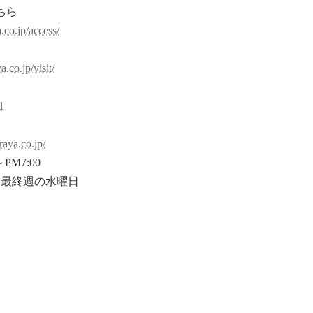
ちら
.co.jp/access/
約
.co.jp/visit/
1
raya.co.jp/
PM7:00
末最終週の水曜日