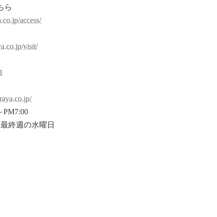
ちら
.co.jp/access/
約
.co.jp/visit/
1
raya.co.jp/
PM7:00
末最終週の水曜日