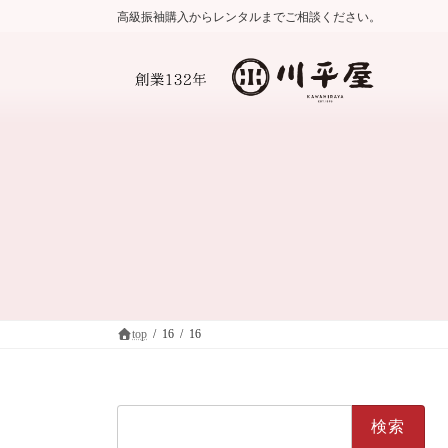
コ
ナ
高級振袖購入からレンタルまでご相談ください。
ン
ビ
テ
ゲ
ン
ー
ツ
シ
へ
ョ
ス
ン
キ
に
ッ
移
プ
動
top
16
16
検
索: