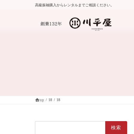
コ
ナ
高級振袖購入からレンタルまでご相談ください。
ン
ビ
テ
ゲ
ン
ー
ツ
シ
へ
ョ
ス
ン
キ
に
ッ
移
プ
動
top
18
18
検
索: