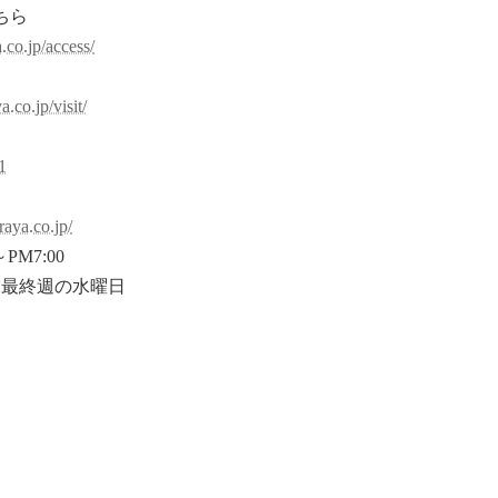
ちら
.co.jp/access/
約
.co.jp/visit/
1
raya.co.jp/
PM7:00
末最終週の水曜日