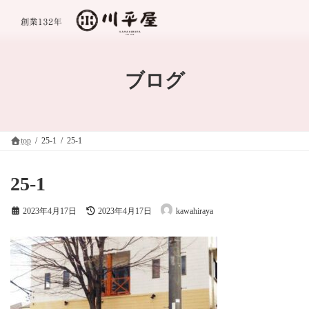
コ
ナ
ン
ビ
テ
ゲ
ン
ー
ツ
シ
へ
ョ
ブログ
ス
ン
キ
に
ッ
移
プ
動
top
25-1
25-1
25-1
最
2023年4月17日
2023年4月17日
kawahiraya
終
更
新
日
時
: