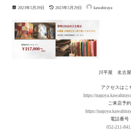
最
2023年5月29日
2023年5月29日
kawahiraya
終
更
新
日
時
:
川平屋 名古
アクセスはこ
https://nagoya.kawahiraya
ご来店予
https://nagoya.kawahiraya
電話番号
052-211-841