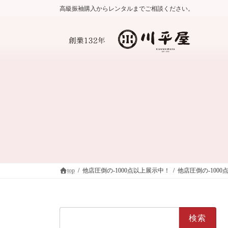
コ
ナ
高級振袖購入からレンタルまでご相談ください。
ン
ビ
テ
ゲ
ン
ー
ツ
シ
へ
ョ
ス
ン
キ
に
ッ
移
プ
動
top
他店圧倒の-1000点以上展示中！
他店圧倒の-100
検
索: