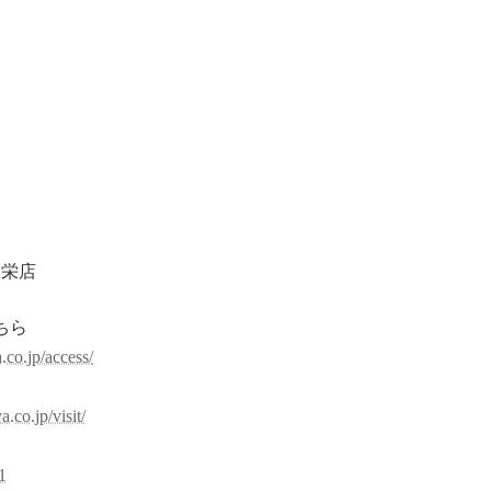
屋栄店
ちら
.co.jp/access/
約
.co.jp/visit/
1