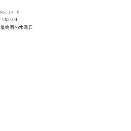
raya.co.jp/
PM7:00
末最終週の水曜日