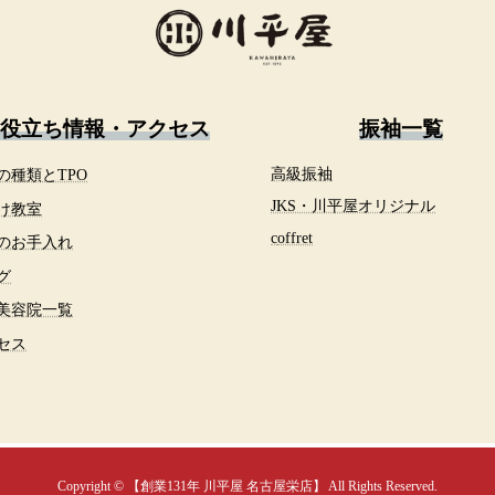
役立ち情報・アクセス
振袖一覧
の種類とTPO
高級振袖
JKS・川平屋オリジナル
け教室
c
offret
のお手入れ
グ
美容院一覧
セス
Copyright © 【創業131年 川平屋 名古屋栄店】 All Rights Reserved.