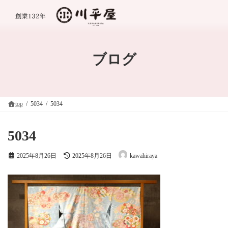
コ
ナ
ン
ビ
テ
ゲ
ン
ー
ツ
シ
へ
ョ
ブログ
ス
ン
キ
に
ッ
移
プ
動
top
5034
5034
5034
最
2025年8月26日
2025年8月26日
kawahiraya
終
更
新
日
時
: