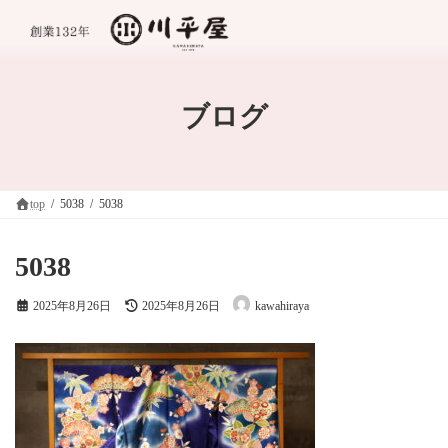
コ
ナ
ン
ビ
テ
ゲ
ン
ー
ツ
シ
へ
ョ
ブログ
ス
ン
キ
に
ッ
移
プ
動
top
5038
5038
5038
最
2025年8月26日
2025年8月26日
kawahiraya
終
更
新
日
時
: