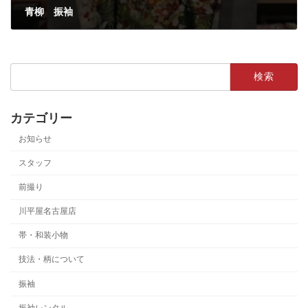
青柳 振袖
2020年7月2日
検
索:
カテゴリー
お知らせ
スタッフ
前撮り
川平屋名古屋店
帯・和装小物
技法・柄について
振袖
振袖レンタル