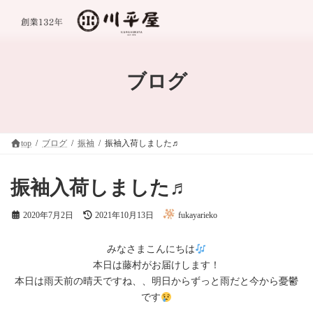
コ
ナ
ン
ビ
テ
ゲ
ン
ー
ツ
シ
へ
ョ
ブログ
ス
ン
キ
に
ッ
移
プ
動
top
ブログ
振袖
振袖入荷しました♬
振袖入荷しました♬
最
2020年7月2日
2021年10月13日
fukayarieko
終
更
新
みなさまこんにちは
日
本日は藤村がお届けします！
時
本日は雨天前の晴天ですね、、明日からずっと雨だと今から憂鬱
:
です