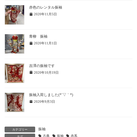
赤色のレンタル振袖
2020年11月5日
青柳 振袖
2020年11月1日
吉澤の振袖です
2020年10月19日
振袖入荷しました(*´▽｀*)
2020年9月3日
振袖
カテゴリー
古典
振袖
赤系
タグ