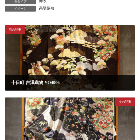
赤系
色タイプ
高級振袖
イメージ
前の記事
十日町 吉澤織物 YO4006
2026年6月27日
次の記事