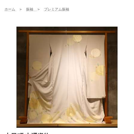
コ
ナ
ン
ビ
ホーム
＞
振袖
＞
プレミアム振袖
テ
ゲ
ン
ー
ツ
シ
へ
ョ
ス
ン
キ
に
ッ
移
プ
動