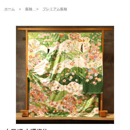
コ
ナ
ン
ビ
ホーム
＞
振袖
＞
プレミアム振袖
テ
ゲ
ン
ー
ツ
シ
へ
ョ
ス
ン
キ
に
ッ
移
プ
動