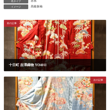
赤系
色タイプ
高級振袖
イメージ
前の記事
十日町 吉澤織物 YO4011
2026年6月27日
次の記事