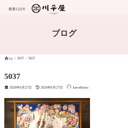
コ
ナ
ン
ビ
テ
ゲ
ン
ー
ツ
シ
へ
ョ
ブログ
ス
ン
キ
に
ッ
移
プ
動
top
5037
5037
5037
最
2026年6月27日
2026年6月27日
kawahiraya
終
更
新
日
時
: