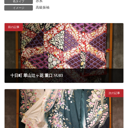
赤系
色タイプ
高級振袖
イメージ
前の記事
十日町 翠山辻ヶ花 重口 SU03
2023年1月1日
次の記事