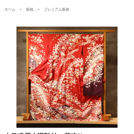
コ
ナ
ン
ビ
ホーム
＞
振袖
＞
プレミアム振袖
テ
ゲ
ン
ー
ツ
シ
へ
ョ
ス
ン
キ
に
ッ
移
プ
動