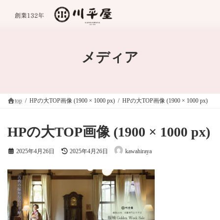
コ
ナ
ン
ビ
テ
ゲ
ン
ー
ツ
シ
へ
ョ
メディア
ス
ン
キ
に
ッ
移
プ
動
top
HPの大TOP画像 (1900 × 1000 px)
HPの大TOP画像 (1900 × 1000 px)
HPの大TOP画像 (1900 × 1000 px)
最
2025年4月26日
2025年4月26日
kawahiraya
終
更
新
日
時
: