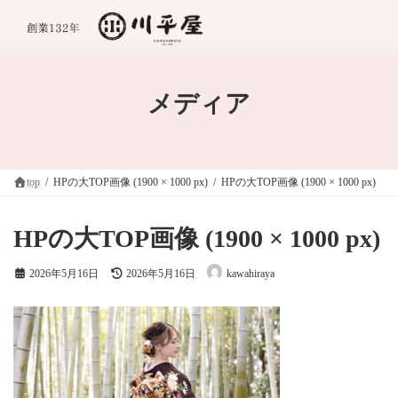
コ
ナ
ン
ビ
テ
ゲ
ン
ー
ツ
シ
へ
ョ
メディア
ス
ン
キ
に
ッ
移
プ
動
top
HPの大TOP画像 (1900 × 1000 px)
HPの大TOP画像 (1900 × 1000 px)
HPの大TOP画像 (1900 × 1000 px)
最
2026年5月16日
2026年5月16日
kawahiraya
終
更
新
日
時
: