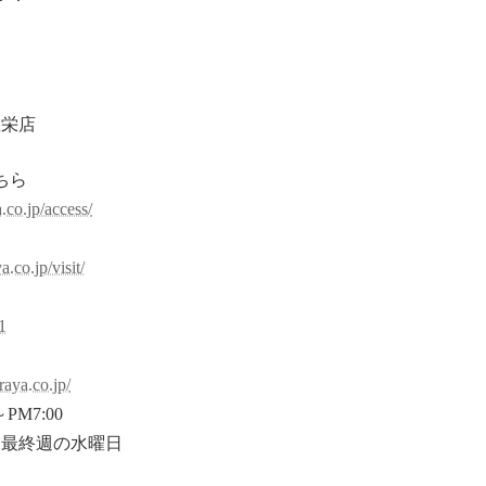
屋栄店
ちら
.co.jp/access/
約
.co.jp/visit/
1
raya.co.jp/
PM7:00
末最終週の水曜日