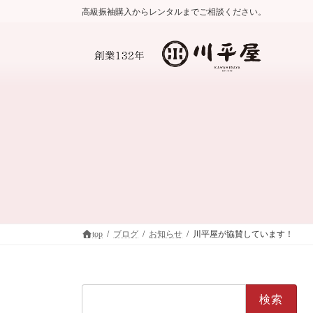
コ
ナ
高級振袖購入からレンタルまでご相談ください。
ン
ビ
テ
ゲ
ン
ー
ツ
シ
へ
ョ
ス
ン
キ
に
ッ
移
プ
動
top
ブログ
お知らせ
川平屋が協賛しています！
検
索: