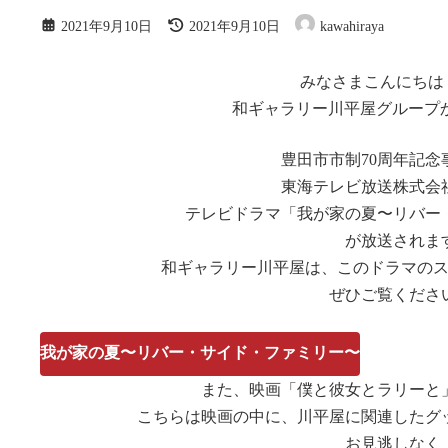
最
2021年9月10日
2021年9月10日
kawahiraya
終
更
新
みなさまこんにちは
日
和ギャラリー川平屋グループ
時
:
豊田市市制70周年記念
東海テレビ放送株式会
テレビドラマ「我が家の夏〜リバー
が放送されま
和ギャラリー川平屋は、このドラマの
ぜひご覧くださ
我が家の夏〜リバー・サイド・ファミリー〜
また、映画「僕と彼女とラリーと
こちらは映画の中に、川平屋に関連したグ
お見逃しなく