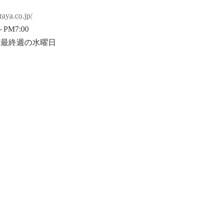
raya.co.jp/
PM7:00
末最終週の水曜日