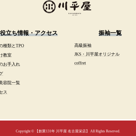
役立ち情報・アクセス
振袖一覧
の種類とTPO
高級振袖
JKS・川平屋オリジナル
け教室
c
offret
のお手入れ
グ
美容院一覧
セス
Copyright © 【創業131年 川平屋 名古屋栄店】 All Rights Reserved.