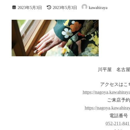
最
2023年5月3日
2023年5月3日
kawahiraya
終
更
新
日
時
:
川平屋 名古
アクセスはこ
https://nagoya.kawahiraya
ご来店予
https://nagoya.kawahiraya
電話番号
052-211-841