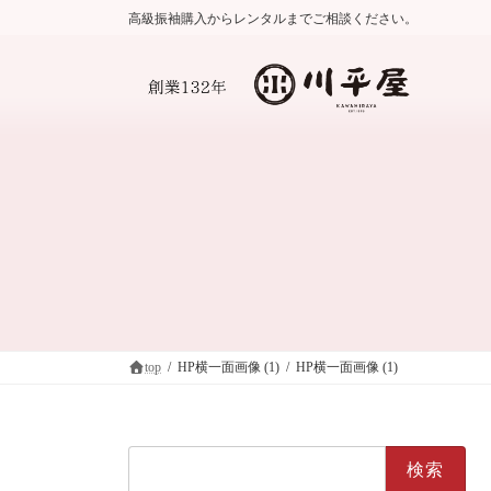
コ
ナ
高級振袖購入からレンタルまでご相談ください。
ン
ビ
テ
ゲ
ン
ー
ツ
シ
へ
ョ
ス
ン
キ
に
ッ
移
プ
動
top
HP横一面画像 (1)
HP横一面画像 (1)
検
索: