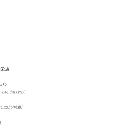
屋栄店
ちら
.co.jp/access/
約
.co.jp/visit/
1