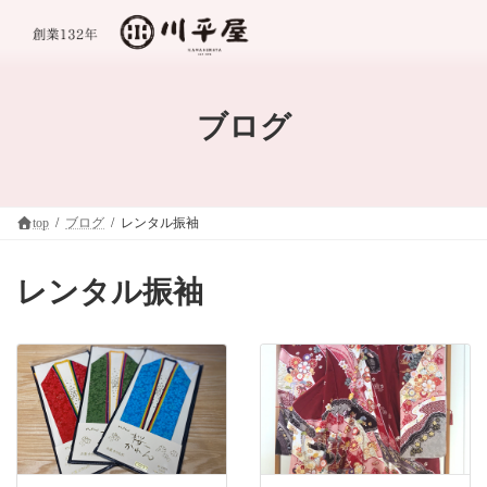
コ
ナ
ン
ビ
テ
ゲ
ン
ー
ツ
シ
へ
ョ
ブログ
ス
ン
キ
に
ッ
移
プ
動
top
ブログ
レンタル振袖
レンタル振袖