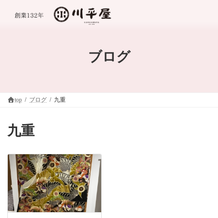
コ
ナ
ン
ビ
テ
ゲ
ン
ー
ツ
シ
へ
ョ
ブログ
ス
ン
キ
に
ッ
移
プ
動
top
ブログ
九重
九重