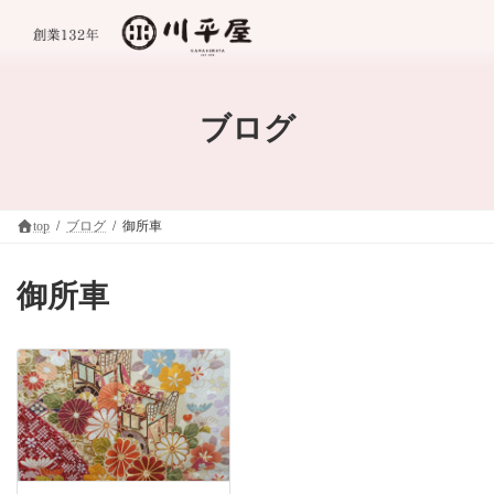
コ
ナ
ン
ビ
テ
ゲ
ン
ー
ツ
シ
へ
ョ
ブログ
ス
ン
キ
に
ッ
移
プ
動
top
ブログ
御所車
御所車