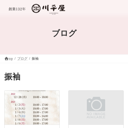
コ
ナ
ン
ビ
テ
ゲ
ン
ー
ツ
シ
へ
ョ
ブログ
ス
ン
キ
に
ッ
移
プ
動
top
ブログ
振袖
振袖