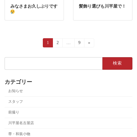
みなさまお久しぶりです
髪飾り選びも川平屋で！
投
固
1
固
2
…
固
9
»
定
定
定
稿
ペ
ペ
ペ
ー
ー
ー
検
の
ジ
ジ
ジ
索:
ペ
カテゴリー
ー
お知らせ
ジ
送
スタッフ
り
前撮り
川平屋名古屋店
帯・和装小物