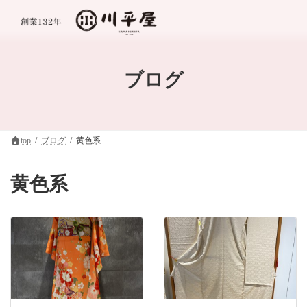
コ
ナ
ン
ビ
テ
ゲ
ン
ー
ツ
シ
へ
ョ
ブログ
ス
ン
キ
に
ッ
移
プ
動
top
ブログ
黄色系
黄色系