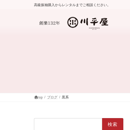
コ
ナ
高級振袖購入からレンタルまでご相談ください。
ン
ビ
テ
ゲ
ン
ー
ツ
シ
へ
ョ
ス
ン
キ
に
ッ
移
プ
動
top
ブログ
黒系
検
索: