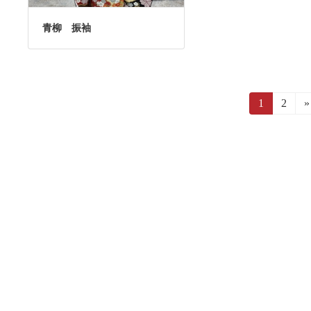
青柳 振袖
投
固
1
固
2
»
定
定
ペ
ペ
稿
ー
ー
ジ
ジ
の
ペ
ー