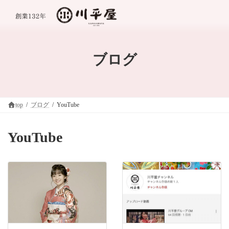
コ
ナ
ン
ビ
テ
ゲ
ン
ー
ツ
シ
へ
ョ
ブログ
ス
ン
キ
に
ッ
移
プ
動
top
ブログ
YouTube
YouTube