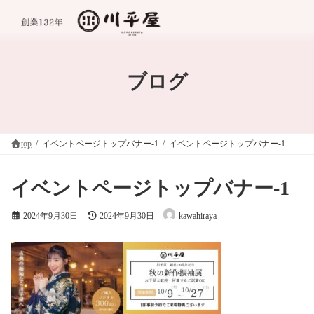
コ
ナ
ン
ビ
テ
ゲ
ン
ー
ツ
シ
へ
ョ
ブログ
ス
ン
キ
に
ッ
移
プ
動
top
イベントページトップバナー-1
イベントページトップバナー-1
イベントページトップバナー-1
最
2024年9月30日
2024年9月30日
kawahiraya
終
更
新
日
時
: