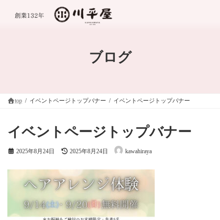
コ
ナ
ン
ビ
テ
ゲ
ン
ー
ツ
シ
へ
ョ
ブログ
ス
ン
キ
に
ッ
移
プ
動
top
イベントページトップバナー
イベントページトップバナー
イベントページトップバナー
最
2025年8月24日
2025年8月24日
kawahiraya
終
更
新
日
時
: