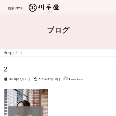
コ
ナ
ン
ビ
テ
ゲ
ン
ー
ツ
シ
へ
ョ
ブログ
ス
ン
キ
に
ッ
移
プ
動
top
2
2
2
最
2023年12月30日
2023年12月30日
kawahiraya
終
更
新
日
時
: