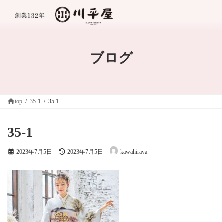
コ
ナ
ン
ビ
テ
ゲ
ン
ー
ツ
シ
へ
ョ
ブログ
ス
ン
キ
に
ッ
移
プ
動
top
35-1
35-1
35-1
最
2023年7月5日
2023年7月5日
kawahiraya
終
更
新
日
時
: