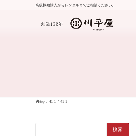
コ
ナ
高級振袖購入からレンタルまでご相談ください。
ン
ビ
テ
ゲ
ン
ー
ツ
シ
へ
ョ
ス
ン
キ
に
ッ
移
プ
動
top
41-1
41-1
検
索: