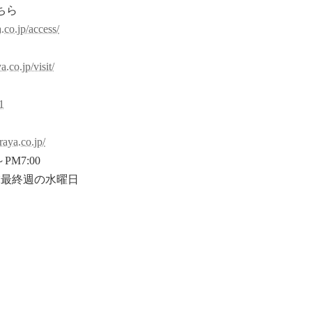
ちら
.co.jp/access/
約
.co.jp/visit/
1
raya.co.jp/
PM7:00
末最終週の水曜日