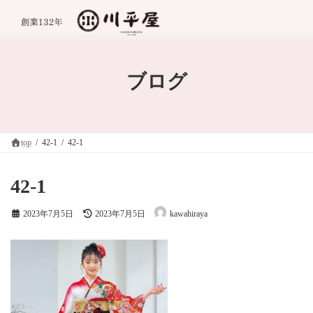
コ
ナ
ン
ビ
テ
ゲ
ン
ー
ツ
シ
へ
ョ
ブログ
ス
ン
キ
に
ッ
移
プ
動
top
42-1
42-1
42-1
最
2023年7月5日
2023年7月5日
kawahiraya
終
更
新
日
時
: