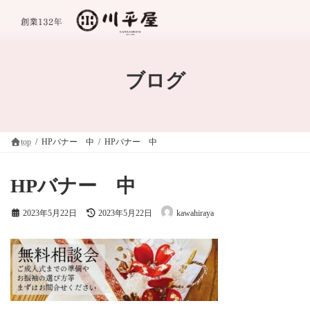
コ
ナ
ン
ビ
テ
ゲ
ン
ー
ツ
シ
へ
ョ
ブログ
ス
ン
キ
に
ッ
移
プ
動
top
HPバナー 中
HPバナー 中
HPバナー 中
最
2023年5月22日
2023年5月22日
kawahiraya
終
更
新
日
時
: