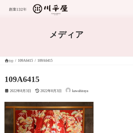
コ
ナ
ン
ビ
テ
ゲ
ン
ー
ツ
シ
へ
ョ
メディア
ス
ン
キ
に
ッ
移
プ
動
top
109A6415
109A6415
109A6415
最
2022年8月3日
2022年8月3日
kawahiraya
終
更
新
日
時
: