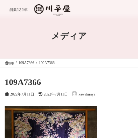
コ
ナ
ン
ビ
テ
ゲ
ン
ー
ツ
シ
へ
ョ
メディア
ス
ン
キ
に
ッ
移
プ
動
top
109A7366
109A7366
109A7366
最
2022年7月11日
2022年7月11日
kawahiraya
終
更
新
日
時
: