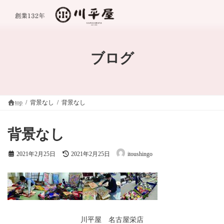
コ
ナ
ン
ビ
テ
ゲ
ン
ー
ツ
シ
へ
ョ
ブログ
ス
ン
キ
に
ッ
移
プ
動
top
背景なし
背景なし
背景なし
最
2021年2月25日
2021年2月25日
itoushingo
終
更
新
日
時
:
川平屋 名古屋栄店