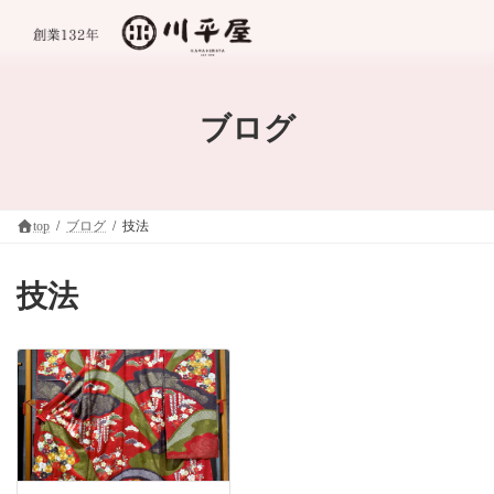
コ
ナ
ン
ビ
テ
ゲ
ン
ー
ツ
シ
へ
ョ
ブログ
ス
ン
キ
に
ッ
移
プ
動
top
ブログ
技法
技法