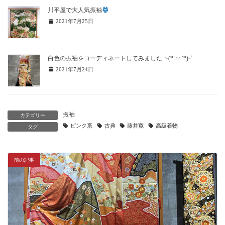
川平屋で大人気振袖
2021年7月25日
白色の振袖をコーディネートしてみました╰(*´︶`*)╯
2021年7月24日
振袖
カテゴリー
ピンク系
古典
藤井寛
高級着物
タグ
前の記事