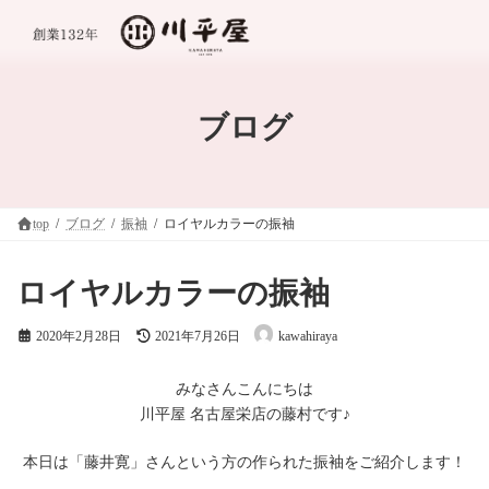
コ
ナ
ン
ビ
テ
ゲ
ン
ー
ツ
シ
へ
ョ
ブログ
ス
ン
キ
に
ッ
移
プ
動
top
ブログ
振袖
ロイヤルカラーの振袖
ロイヤルカラーの振袖
最
2020年2月28日
2021年7月26日
kawahiraya
終
更
新
みなさんこんにちは
日
川平屋 名古屋栄店の藤村です♪
時
:
本日は「藤井寛」さんという方の作られた振袖をご紹介します！